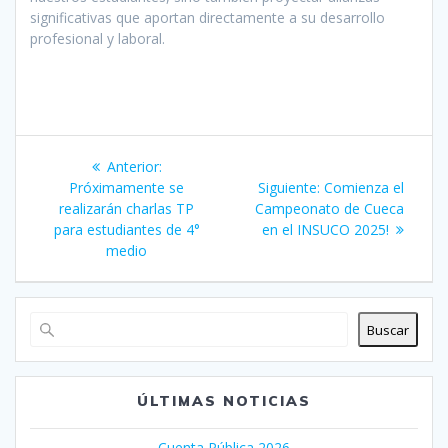
significativas que aportan directamente a su desarrollo
profesional y laboral.
Navegación
Entrada
Anterior:
de
anterior:
Siguiente
Próximamente se
Siguiente:
Comienza el
entrada:
realizarán charlas TP
Campeonato de Cueca
entradas
para estudiantes de 4°
en el INSUCO 2025!
medio
Buscar
ÚLTIMAS NOTICIAS
Cuenta Pública 2026