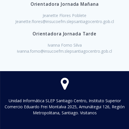
Orientadora Jornada Mañana
Jeanette Flores Poblete
Jeanette.flores@insucoefm.slepsantiagocentro.gob.cl
Orientadora Jornada Tarde
Ivanna Forno Silva
ivanna.forno@insucoefm.slepsantiagocentro.gob.cl
Unidad Informática SLEP Santiago Centro, Instituto Superior
Comercio Eduardo Frei Montalva 2025, Amunátegui 126, Región
Metropolitana, Santiago. Visitanos