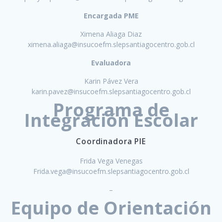
Encargada PME
Ximena Aliaga Diaz
ximena.aliaga@insucoefm.slepsantiagocentro.gob.cl
Evaluadora
Karin Pávez Vera
karin.pavez@insucoefm.slepsantiagocentro.gob.cl
Programa de
Integración Escolar
Coordinadora PIE
Frida Vega Venegas
Frida.vega@insucoefm.slepsantiagocentro.gob.cl
–
Equipo de Orientación